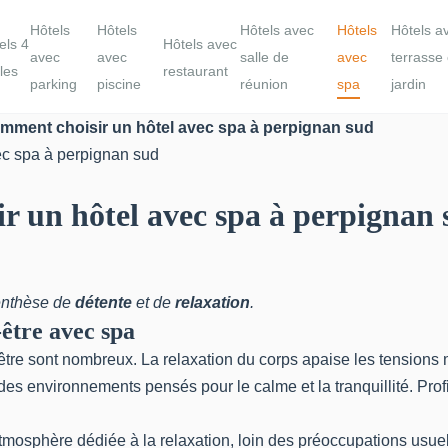
Hôtels
Hôtels
Hôtels avec
Hôtels
Hôtels a
els 4
Hôtels avec
avec
avec
salle de
avec
terrasse
iles
restaurant
parking
piscine
réunion
spa
jardin
comment choisir un hôtel avec spa à perpignan sud
ir un hôtel avec spa à perpignan
renthèse de
détente
et de
relaxation
.
être avec spa
être sont nombreux. La relaxation du corps apaise les tensions 
des environnements pensés pour le calme et la tranquillité. Prof
tmosphère dédiée à la relaxation, loin des préoccupations usuel