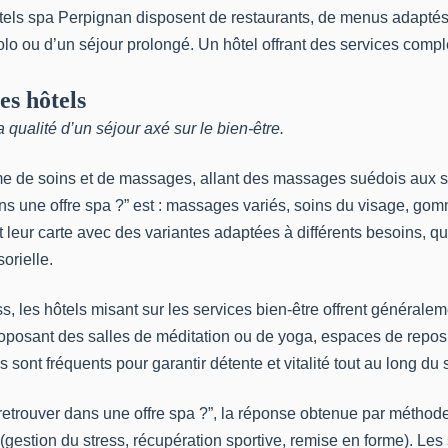
ôtels spa Perpignan disposent de restaurants, de menus adaptés ou 
lo ou d’un séjour prolongé. Un hôtel offrant des services comp
es hôtels
 qualité d’un séjour axé sur le bien-être.
 de soins et de massages, allant des massages suédois aux soi
ns une offre spa ?” est : massages variés, soins du visage, go
leur carte avec des variantes adaptées à différents besoins, que
orielle.
ss, les hôtels misant sur les services bien-être offrent général
osant des salles de méditation ou de yoga, espaces de repos av
t fréquents pour garantir détente et vitalité tout au long du s
 retrouver dans une offre spa ?”, la réponse obtenue par méthod
(gestion du stress, récupération sportive, remise en forme). Les