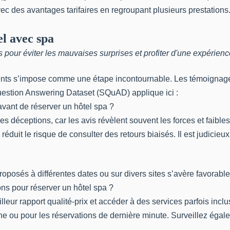
c des avantages tarifaires en regroupant plusieurs prestations. 
el avec spa
our éviter les mauvaises surprises et profiter d'une expérience
lients s’impose comme une étape incontournable. Les témoignages
Question Answering Dataset (SQuAD) applique ici :
 avant de réserver un hôtel spa ?
 les déceptions, car les avis révèlent souvent les forces et faibl
éduit le risque de consulter des retours biaisés. Il est judicie
proposés à différentes dates ou sur divers sites s’avère favorable
ions pour réserver un hôtel spa ?
leur rapport qualité-prix et accéder à des services parfois incl
ne ou pour les réservations de dernière minute. Surveillez égal