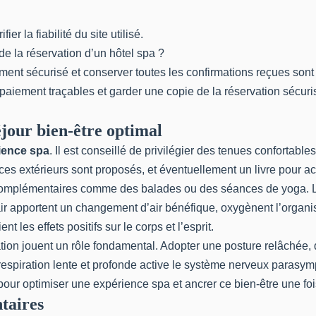
fier la fiabilité du site utilisé.
 de la réservation d’un hôtel spa ?
ment sécurisé et conserver toutes les confirmations reçues sont 
 paiement traçables et garder une copie de la réservation sécuri
éjour bien-être optimal
ience spa
. Il est conseillé de privilégier des tenues confortabl
ces extérieurs sont proposés, et éventuellement un livre pour 
 complémentaires comme des balades ou des séances de yoga. Le
air apportent un changement d’air bénéfique, oxygènent l’organis
 les effets positifs sur le corps et l’esprit.
ration jouent un rôle fondamental. Adopter une posture relâchée,
respiration lente et profonde active le système nerveux parasym
e pour optimiser une expérience spa et ancrer ce bien-être une foi
taires