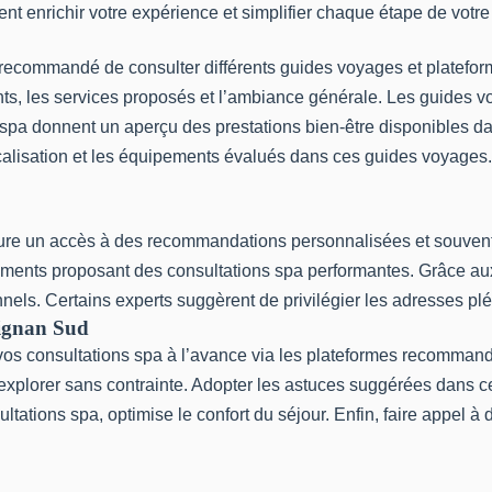
enrichir votre expérience et simplifier chaque étape de votre 
 recommandé de consulter différents guides voyages et platefor
ts, les services proposés et l’ambiance générale. Les guides v
ns spa donnent un aperçu des prestations bien-être disponibles 
localisation et les équipements évalués dans ces guides voyage
ssure un accès à des recommandations personnalisées et souvent
ments proposant des consultations spa performantes. Grâce aux 
onnels. Certains experts suggèrent de privilégier les adresses pl
pignan Sud
r vos consultations spa à l’avance via les plateformes recomman
explorer sans contrainte. Adopter les astuces suggérées dans ce
tations spa, optimise le confort du séjour. Enfin, faire appel 