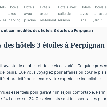
tels
Hôtels
Hôtels
Hôtels
Hôtels avec
Hôtels
Hôtels 
avec
avec
avec
salle de
avec
terrasse
oiles
parking
piscine
restaurant
réunion
spa
jardin
s et commodités des hôtels 3 étoiles à Perpignan
 des hôtels 3 étoiles à Perpignan
 attrayante de confort et de services variés. Ce guide pr
s de loisirs. Que vous voyagiez pour affaires ou pour le pla
é et praticité pour rendre votre expérience inoubliable.
ices essentiels pour garantir un séjour confortable. Parmi
erte 24 heures sur 24. Ces éléments sont indispensables pou