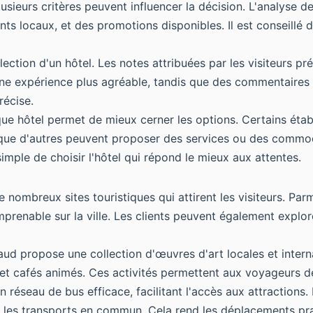
lusieurs critères peuvent influencer la décision. L'analyse d
nts locaux, et des promotions disponibles. Il est conseillé 
lection d'un hôtel. Les notes attribuées par les visiteurs pr
r une expérience plus agréable, tandis que des commentaires 
récise.
ue hôtel permet de mieux cerner les options. Certains établ
dis que d'autres peuvent proposer des services ou des comm
simple de choisir l'hôtel qui répond le mieux aux attentes.
 nombreux sites touristiques qui attirent les visiteurs. Parm
imprenable sur la ville. Les clients peuvent également explo
aud propose une collection d'œuvres d'art locales et intern
s et cafés animés. Ces activités permettent aux voyageurs 
'un réseau de bus efficace, facilitant l'accès aux attraction
ant les transports en commun. Cela rend les déplacements pra