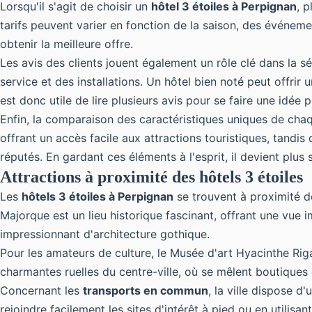
Lorsqu'il s'agit de choisir un
hôtel 3 étoiles à Perpignan
, p
tarifs peuvent varier en fonction de la saison, des événeme
obtenir la meilleure offre.
Les avis des clients jouent également un rôle clé dans la sé
service et des installations. Un hôtel bien noté peut offri
est donc utile de lire plusieurs avis pour se faire une idée p
Enfin, la comparaison des caractéristiques uniques de chaq
offrant un accès facile aux attractions touristiques, tan
réputés. En gardant ces éléments à l'esprit, il devient plus 
Attractions à proximité des hôtels 3 étoiles
Les
hôtels 3 étoiles à Perpignan
se trouvent à proximité de
Majorque est un lieu historique fascinant, offrant une vue 
impressionnant d'architecture gothique.
Pour les amateurs de culture, le Musée d'art Hyacinthe Rig
charmantes ruelles du centre-ville, où se mêlent boutique
Concernant les
transports en commun
, la ville dispose d
rejoindre facilement les sites d'intérêt à pied ou en utilis