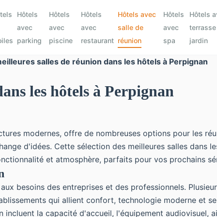
tels
Hôtels
Hôtels
Hôtels
Hôtels avec
Hôtels
Hôtels 
avec
avec
avec
salle de
avec
terrasse
oiles
parking
piscine
restaurant
réunion
spa
jardin
eilleures salles de réunion dans les hôtels à Perpignan
dans les hôtels à Perpignan
tures modernes, offre de nombreuses options pour les réunio
hange d'idées. Cette sélection des meilleures salles dans le
fonctionnalité et atmosphère, parfaits pour vos prochains s
n
aux besoins des entreprises et des professionnels. Plusieu
ablissements qui allient confort, technologie moderne et se
 incluent la capacité d'accueil, l'équipement audiovisuel, ains