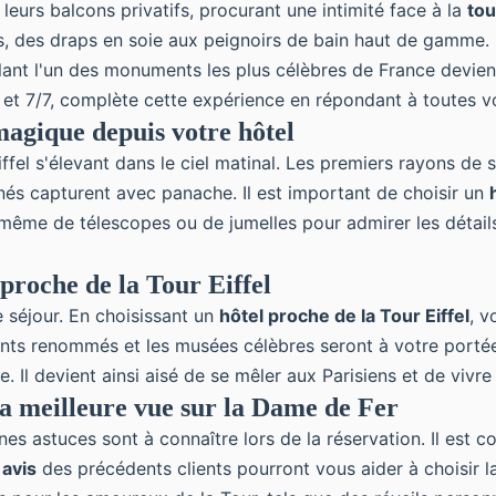
 leurs balcons privatifs, procurant une intimité face à la
tou
ls, des draps en soie aux peignoirs de bain haut de gamme.
plant l'un des monuments les plus célèbres de France devie
 et 7/7, complète cette expérience en répondant à toutes 
magique depuis votre hôtel
iffel s'élevant dans le ciel matinal
. Les premiers rayons de so
nés capturent avec panache. Il est important de choisir un
t même de télescopes ou de jumelles pour admirer les détai
 proche de la Tour Eiffel
e séjour. En choisissant un
hôtel proche de la Tour Eiffel
, v
ants renommés et les musées célèbres seront à votre portée
e. Il devient ainsi aisé de se mêler aux Parisiens et de viv
la meilleure vue sur la Dame de Fer
ines astuces sont à connaître lors de la réservation. Il est c
s
avis
des précédents clients pourront vous aider à choisir la