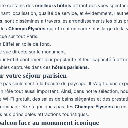
brite certains des
meilleurs hôtels
offrant des vues spectacul
nant localisation, qualité de service, et évidemment, l'authe
es
, sont disséminés à travers les arrondissements les plus 
 les
Champs Élysées
qui offrent un cadre plus large de la 
ue sur tout Paris.
 Eiffel en toile de fond.
 vue directe sur le monument.
our Eiffel
confirment leur popularité et leur capacité à offri
iables capturés dans ces
hôtels parisiens
.
r votre séjour parisien
e pas seulement à la beauté du paysage. Il s'agit d'une exp
 rôle tout aussi important. Ainsi, dans notre sélection, nous
e Wi-Fi gratuit, des salles de bains élégantes et des prest
erminant: être à quelques pas des
Champs-Élysées
ou en 
s aux principales attractions touristiques.
c balcon face au monument iconique