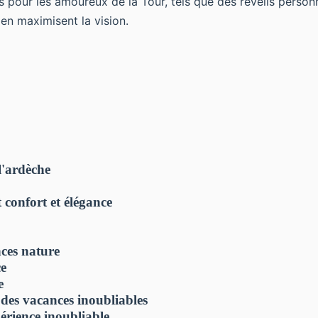
our les amoureux de la Tour, tels que des réveils personna
en maximisent la vision.
l'ardèche
 confort et élégance
nces nature
ce
e
 des vacances inoubliables
érience inoubliable