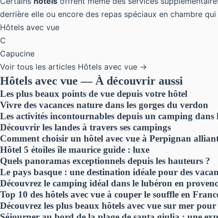
Certains
hôtels
offrent même des services supplémentaires p
derrière elle ou encore des repas spéciaux en chambre qui 
Hôtels avec vue
C
Capucine
Voir tous les articles Hôtels avec vue →
Hôtels avec vue — À découvrir aussi
Les plus beaux points de vue depuis votre hôtel
Vivre des vacances nature dans les gorges du verdon
Les activités incontournables depuis un camping dans 
Découvrir les landes à travers ses campings
Comment choisir un hôtel avec vue à Perpignan alliant
Hôtel 5 étoiles île maurice guide : luxe
Quels panoramas exceptionnels depuis les hauteurs ?
Le pays basque : une destination idéale pour des vaca
Découvrez le camping idéal dans le lubéron en proven
Top 10 des hôtels avec vue à couper le souffle en Franc
Découvrez les plus beaux hôtels avec vue sur mer pour
Séjourner au bord de la plage de santa giulia : une exp