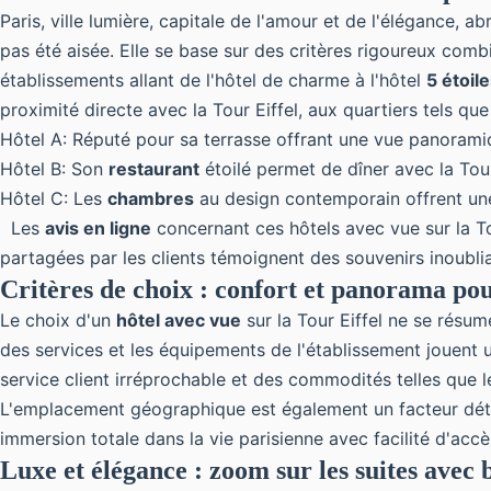
Paris, ville lumière, capitale de l'amour et de l'élégance, a
pas été aisée. Elle se base sur des critères rigoureux combi
établissements allant de l'hôtel de charme à l'hôtel
5 étoil
proximité directe avec la Tour Eiffel, aux quartiers tels que
Hôtel A: Réputé pour sa terrasse offrant une vue panoramiq
Hôtel B: Son
restaurant
étoilé permet de dîner avec la Tour
Hôtel C: Les
chambres
au design contemporain offrent une
Les
avis en ligne
concernant ces hôtels avec vue sur
la T
partagées par les clients témoignent des souvenirs inoubl
Critères de choix : confort et panorama pou
Le choix d'un
hôtel avec vue
sur la Tour Eiffel ne se résum
des services et les équipements de l'établissement jouent un
service client irréprochable et des commodités telles que l
L'emplacement géographique est également un facteur dét
immersion totale dans la vie parisienne avec facilité d'accè
Luxe et élégance : zoom sur les suites ave